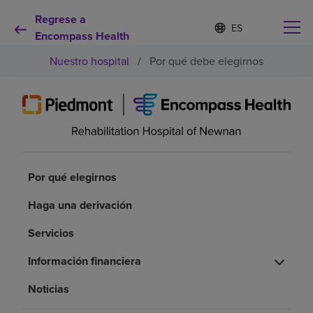
Regrese a
I
Lista
d
Encompass Health
de
i
idiomas
Nuestro hospital
/
Por qué debe elegirnos
o
contraída
m
a
s
e
Por qué debe elegirnos
l
e
c
Servicios de rehabilitación
c
Por qué elegirnos
i
o
Pacientes y cuidadores
Haga una derivación
n
a
Servicios
d
Recursos de salud
o
Información financiera
Acerca de nosotros
Noticias