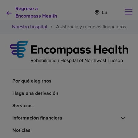
Regrese a
Lista
I
d
Encompass Health
de
i
idiomas
Nuestro hospital
/
Asistencia y recursos financieros
o
contraída
m
a
s
e
Por qué debe elegirnos
l
e
c
Servicios de rehabilitación
c
i
Por qué elegirnos
o
Pacientes y cuidadores
n
Haga una derivación
a
d
Servicios
Recursos de salud
o
Información financiera
Acerca de nosotros
Noticias