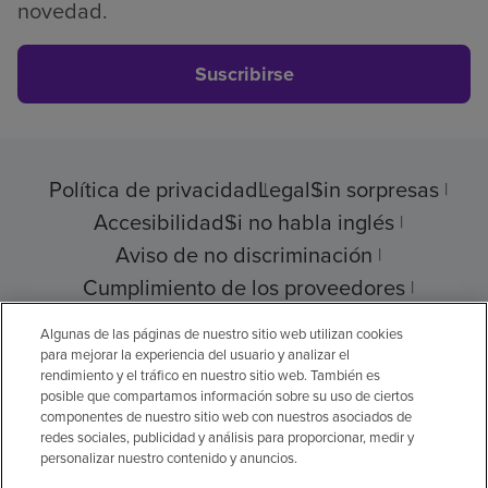
novedad.
Suscribirse
Política de privacidad
Legal
Sin sorpresas
Accesibilidad
Si no habla inglés
Aviso de no discriminación
Cumplimiento de los proveedores
Transparencia de precios
Algunas de las páginas de nuestro sitio web utilizan cookies
para mejorar la experiencia del usuario y analizar el
rendimiento y el tráfico en nuestro sitio web. También es
posible que compartamos información sobre su uso de ciertos
componentes de nuestro sitio web con nuestros asociados de
© 2026 Encompass Health Corporation
redes sociales, publicidad y análisis para proporcionar, medir y
personalizar nuestro contenido y anuncios.
Preferencias de cookies