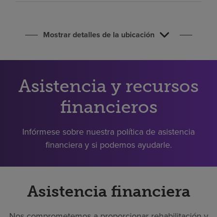
Buscar un centro
Mostrar detalles de la ubicación
Inversores
Empleos
Pagar mi factura
Asistencia y recursos
financieros
Infórmese sobre nuestra política de asistencia
financiera y si podemos ayudarle.
Asistencia financiera
Nos comprometemos a proporcionar rehabilitación y