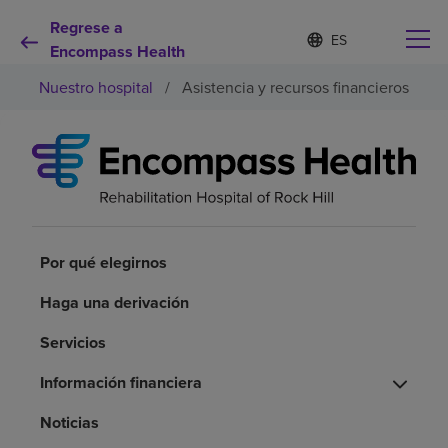
Regrese a
I
Lista
d
Encompass Health
de
i
idiomas
Nuestro hospital
/
Asistencia y recursos financieros
o
contraída
m
a
s
e
Por qué debe elegirnos
l
e
c
Servicios de rehabilitación
c
i
Por qué elegirnos
o
Pacientes y cuidadores
n
Haga una derivación
a
d
Servicios
Recursos de salud
o
Información financiera
Acerca de nosotros
Noticias