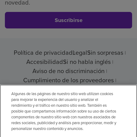
novedad.
Suscribirse
Política de privacidad
Legal
Sin sorpresas
Accesibilidad
Si no habla inglés
Aviso de no discriminación
Cumplimiento de los proveedores
Transparencia de precios
Algunas de las páginas de nuestro sitio web utilizan cookies
para mejorar la experiencia del usuario y analizar el
rendimiento y el tráfico en nuestro sitio web. También es
posible que compartamos información sobre su uso de ciertos
© 2026 Encompass Health Corporation
componentes de nuestro sitio web con nuestros asociados de
redes sociales, publicidad y análisis para proporcionar, medir y
Preferencias de cookies
personalizar nuestro contenido y anuncios.