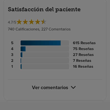
Satisfacción del paciente
4.7
/
5
740 Calificaciones, 227 Comentarios
Recuento
N.º
5
615
Reseñas
de
Recuento
de
N.º
4
75
Reseñas
calificaciones
de
Recuento
reseñas
de
N.º
3
27
Reseñas
de
calificaciones
Recuento
de
reseñas
de
N.º
2
7
Reseñas
pacientes
de
de
calificaciones
Recuento
reseñas
de
N.º
1
16
Reseñas
pacientes
calificaciones
de
de
reseñas
de
de
pacientes
calificaciones
reseñas
pacientes
de
Ver comentarios
pacientes