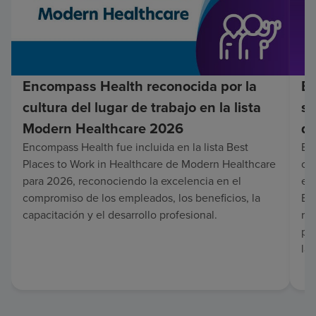
Encompass Health reconocida por la
En
cultura del lugar de trabajo en la lista
su
Modern Healthcare 2026
de
Encompass Health fue incluida en la lista Best
Enc
Places to Work in Healthcare de Modern Healthcare
co
para 2026, reconociendo la excelencia en el
en 
compromiso de los empleados, los beneficios, la
Es
capacitación y el desarrollo profesional.
re
pa
lar