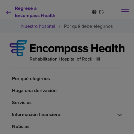
Regrese a
I
Lista
d
Encompass Health
de
i
idiomas
Nuestro hospital
/
Por qué debe elegirnos
o
contraída
m
a
s
e
Por qué debe elegirnos
l
e
c
Servicios de rehabilitación
c
i
Por qué elegirnos
o
Pacientes y cuidadores
n
Haga una derivación
a
d
Servicios
Recursos de salud
o
Información financiera
Acerca de nosotros
Noticias