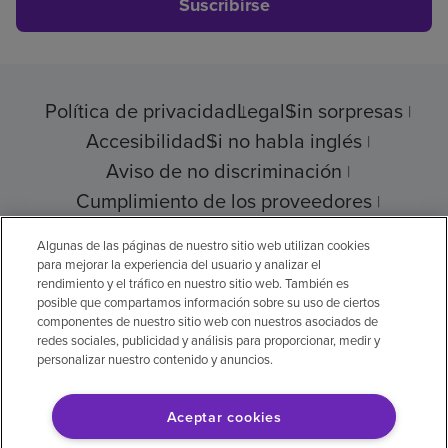
Suscribirse
Política de privacidad
Legal
Sin sorpresas
Accesibilidad
Si no habla inglés
Aviso de no discriminación
Cumplimiento de los proveedores
Transparencia de precios
Algunas de las páginas de nuestro sitio web utilizan cookies
para mejorar la experiencia del usuario y analizar el
rendimiento y el tráfico en nuestro sitio web. También es
posible que compartamos información sobre su uso de ciertos
© 2026 Encompass Health Corporation
componentes de nuestro sitio web con nuestros asociados de
redes sociales, publicidad y análisis para proporcionar, medir y
Preferencias de cookies
personalizar nuestro contenido y anuncios.
Aceptar cookies
Aviso legal: Se tradujo con la ayuda de