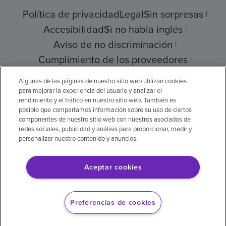
Política de privacidad
Legal
Sin sorpresas
Accesibilidad
Si no habla inglés
Aviso de no discriminación
Cumplimiento de los proveedores
Transparencia de precios
Algunas de las páginas de nuestro sitio web utilizan cookies
para mejorar la experiencia del usuario y analizar el
rendimiento y el tráfico en nuestro sitio web. También es
posible que compartamos información sobre su uso de ciertos
componentes de nuestro sitio web con nuestros asociados de
© 2026 Encompass Health Corporation
redes sociales, publicidad y análisis para proporcionar, medir y
personalizar nuestro contenido y anuncios.
Preferencias de cookies
Aceptar cookies
Aviso legal: Se tradujo con la ayuda de
inteligencia artificial (IA). La versión en inglés
Preferencias de cookies
es la versión oficial.