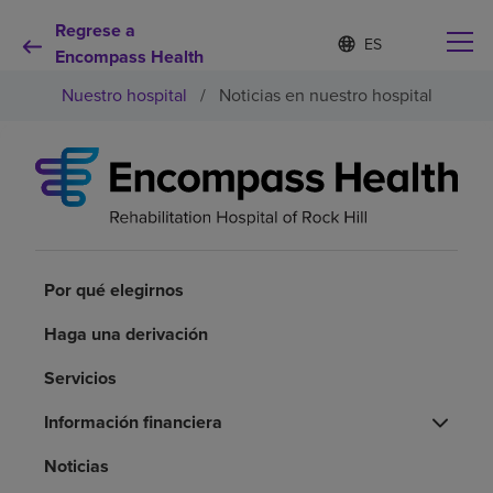
Regrese a
Lista
I
d
Encompass Health
de
i
idiomas
Nuestro hospital
/
Noticias en nuestro hospital
o
contraída
m
a
s
e
Por qué debe elegirnos
l
e
c
Servicios de rehabilitación
c
i
Por qué elegirnos
o
Pacientes y cuidadores
n
Haga una derivación
a
d
Servicios
Recursos de salud
o
Información financiera
Acerca de nosotros
Noticias