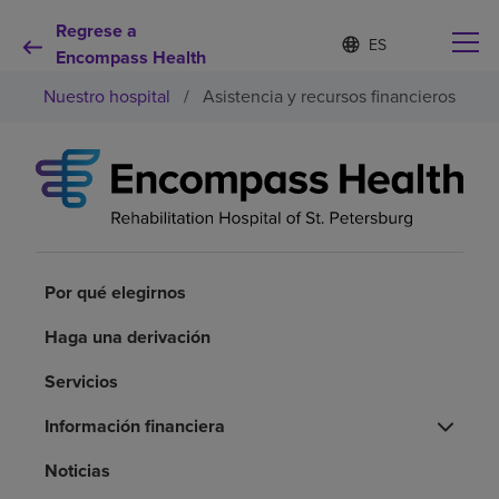
Regrese a
Lista
I
d
Encompass Health
de
i
idiomas
Nuestro hospital
/
Asistencia y recursos financieros
o
contraída
m
a
s
e
Por qué debe elegirnos
l
e
c
Servicios de rehabilitación
c
i
Por qué elegirnos
o
Pacientes y cuidadores
n
Haga una derivación
a
d
Servicios
Recursos de salud
o
Información financiera
Acerca de nosotros
Noticias