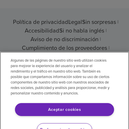
Política de privacidad
Legal
Sin sorpresas
Accesibilidad
Si no habla inglés
Aviso de no discriminación
Cumplimiento de los proveedores
Transparencia de precios
Algunas de las páginas de nuestro sitio web utilizan cookies
para mejorar la experiencia del usuario y analizar el
rendimiento y el tráfico en nuestro sitio web. También es
posible que compartamos información sobre su uso de ciertos
componentes de nuestro sitio web con nuestros asociados de
© 2026 Encompass Health Corporation
redes sociales, publicidad y análisis para proporcionar, medir y
personalizar nuestro contenido y anuncios.
Preferencias de cookies
Aceptar cookies
Aviso legal: Se tradujo con la ayuda de
inteligencia artificial (IA). La versión en inglés