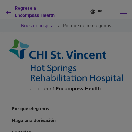
Regrese a
Lista
I
d
Encompass Health
de
i
idiomas
Nuestro hospital
/
Por qué debe elegirnos
o
contraída
m
a
s
e
Por qué debe elegirnos
l
e
c
Servicios de rehabilitación
c
i
o
Pacientes y cuidadores
n
a
d
Recursos de salud
o
Por qué elegirnos
Acerca de nosotros
Haga una derivación