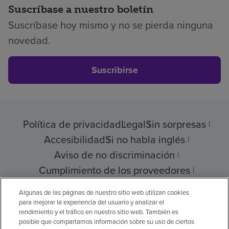
Suscríbase a nuestro boletín
Suscríbase hoy mismo y no se pierda ninguna
novedad.
Suscribirse
Política de privacidad
Legal
Sin sorpresas
Accesibilidad
Si no habla inglés
Aviso de no discriminación
Cumplimiento de los proveedores
Transparencia de precios
Algunas de las páginas de nuestro sitio web utilizan cookies
para mejorar la experiencia del usuario y analizar el
rendimiento y el tráfico en nuestro sitio web. También es
posible que compartamos información sobre su uso de ciertos