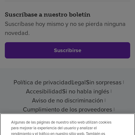
Suscríbase a nuestro boletín
Suscríbase hoy mismo y no se pierda ninguna
novedad.
Suscribirse
Política de privacidad
Legal
Sin sorpresas
Accesibilidad
Si no habla inglés
Aviso de no discriminación
Cumplimiento de los proveedores
Transparencia de precios
Algunas de las páginas de nuestro sitio web utilizan cookies
para mejorar la experiencia del usuario y analizar el
rendimiento y el tráfico en nuestro sitio web. También es