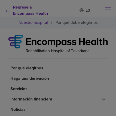
Regrese a
Lista
I
d
Encompass Health
de
i
idiomas
Nuestro hospital
/
Por qué debe elegirnos
o
contraída
m
a
s
e
Por qué debe elegirnos
l
e
c
Servicios de rehabilitación
c
i
Por qué elegirnos
o
Pacientes y cuidadores
n
Haga una derivación
a
d
Servicios
Recursos de salud
o
Información financiera
Acerca de nosotros
Noticias