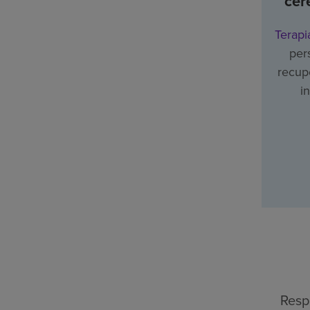
cer
Terapi
per
recupe
i
Resp