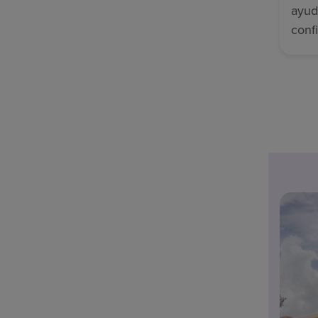
ayud
conf