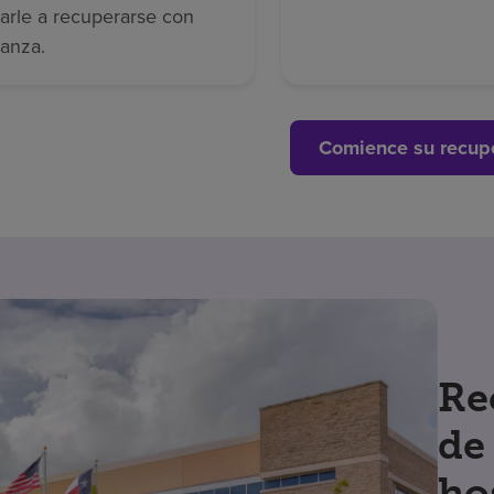
arle a recuperarse con
ianza.
Comience su recup
Re
de
ho