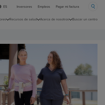
ista
Inversores
Empleos
Pagar mi factura
e
diomas
ores
Recursos de salud
Acerca de nosotros
Buscar un centro
ontraída