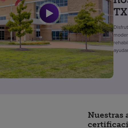
TX
Disfru
modern
rehabi
ayudar
Nuestras 
certificac