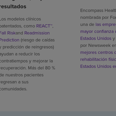
resultados
Encompass Healt
nombrada por Fo
Los modelos clínicos
una de
las empre
patentados, como
REACT™
,
mayor confianza 
Fall Risk
and
Readmission
Estados Unidos
y 
Prediction
(riesgo de caídas
por Newsweek e
y predicción de reingresos)
mejores centros 
ayudan a reducir los
rehabilitación físi
contratiempos y mejorar la
Estados Unidos 
recuperación. Más del 80 %
de nuestros pacientes
regresan a sus
comunidades.