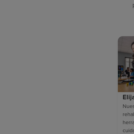
Eli
Nues
rehab
herr
cuid