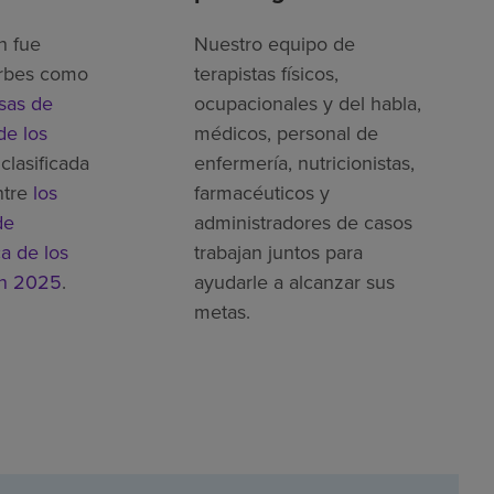
h fue
Nuestro equipo de
rbes como
terapistas físicos,
sas de
ocupacionales y del habla,
de los
médicos, personal de
clasificada
enfermería, nutricionistas,
ntre
los
farmacéuticos y
de
administradores de casos
ca de los
trabajan juntos para
en 2025
.
ayudarle a alcanzar sus
metas.