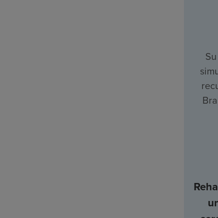
Su
simu
rec
Bra
Rehab
u