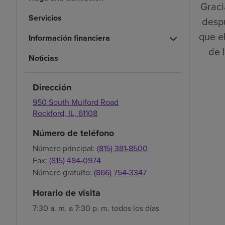
Graci
Servicios
despu
que el
Información financiera
de 
Noticias
Dirección
950 South Mulford Road
Rockford,
IL,
61108
Número de teléfono
Número principal:
(815) 381-8500
Fax:
(815) 484-0974
Número gratuito:
(866) 754-3347
Horario de visita
7:30 a. m. a 7:30 p. m. todos los días