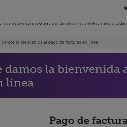
I
L
d
d
i
i
o
or qué debe elegirnos
Servicios de rehabilitación
Pacientes y cuidad
c
m
a
s
 damos la bienvenida al pago de facturas en línea
e
l
e
c
c
e damos la bienvenida a
i
o
n línea
n
a
d
o
Pago de factura