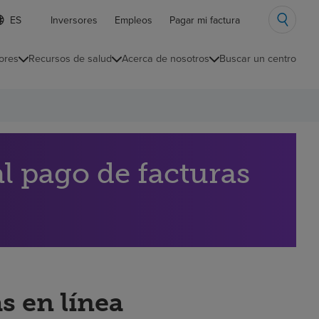
ista
Inversores
Empleos
Pagar mi factura
e
diomas
ores
Recursos de salud
Acerca de nosotros
Buscar un centro
ontraída
l pago de facturas
s en línea