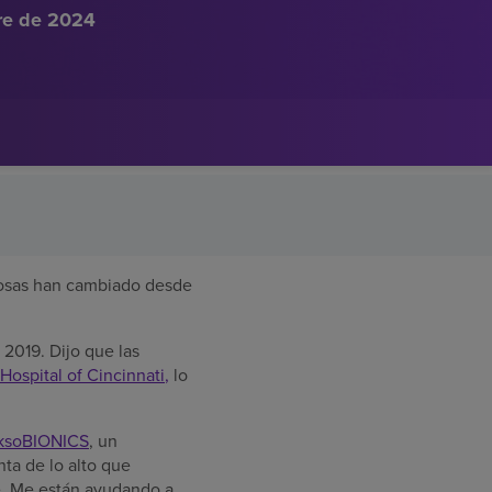
bre de 2024
cosas han cambiado desde
2019. Dijo que las
Hospital of Cincinnati
,
lo
ksoBIONICS
, un
ta de lo alto que
te. Me están ayudando a