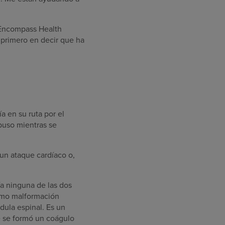
n Encompass Health
 primero en decir que ha
a en su ruta por el
puso mientras se
un ataque cardíaco o,
a ninguna de las dos
omo malformación
dula espinal. Es un
e se formó un coágulo