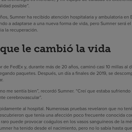
lidad posible”.
años, Sumner ha recibido atención hospitalaria y ambulatoria e
endo a adaptarse a una nueva forma de vida, pero Sumner será el
cia la recuperación.
 que le cambió la vida
 de FedEx y, durante más de 20 años, caminó casi 10 millas al dí
regando paquetes. Después, un día a finales de 2019, se descom
r.
no me sentía bien”, recordó Sumner. “Creí que estaba sufriendo 
te cerebrovascular”.
pidamente al hospital. Numerosas pruebas revelaron que no tení
descubrieron que tenía una afección poco frecuente conocida c
o raro puede provocar coágulos en los vasos sanguíneos de la mé
mner ha tenido desde el nacimiento, pero no lo sabía hasta qu