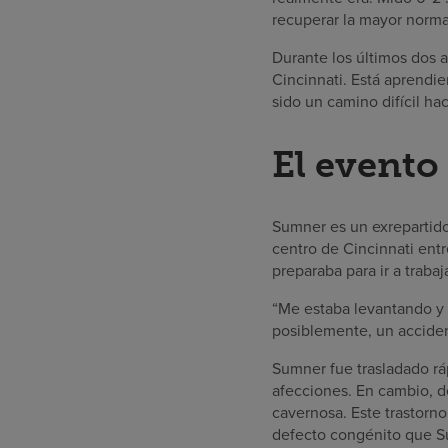
recuperar la mayor norma
Durante los últimos dos 
Cincinnati. Está aprendi
sido un camino difícil ha
El evento
Sumner es un exrepartidor
centro de Cincinnati ent
preparaba para ir a trabaja
“Me estaba levantando y 
posiblemente, un acciden
Sumner fue trasladado rá
afecciones. En cambio, 
cavernosa. Este trastorn
defecto congénito que Su