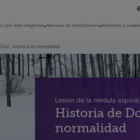
L
I
d
d
i
i
o
or qué debe elegirnos
Servicios de rehabilitación
Pacientes y cuidad
c
m
a
s
 Don: vuelta a la normalidad
e
l
e
c
c
i
o
n
a
Lesión de la médula espinal 
d
o
Historia de Do
normalidad