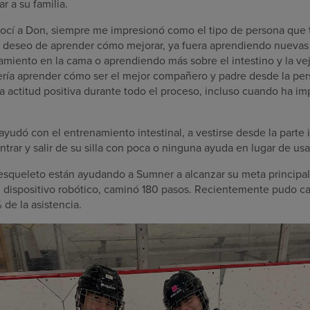
 a su familia.
ocí a Don, siempre me impresionó como el tipo de persona que t
ran deseo de aprender cómo mejorar, ya fuera aprendiendo nuevas 
amiento en la cama o aprendiendo más sobre el intestino y la ve
ería aprender cómo ser el mejor compañero y padre desde la pers
 actitud positiva durante todo el proceso, incluso cuando ha im
yudó con el entrenamiento intestinal, a vestirse desde la parte i
rar y salir de su silla con poca o ninguna ayuda en lugar de us
squeleto están ayudando a Sumner a alcanzar su meta principal 
el dispositivo robótico, caminó 180 pasos. Recientemente pudo c
de la asistencia.