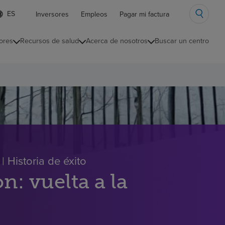
ista
Inversores
Empleos
Pagar mi factura
e
diomas
ores
Recursos de salud
Acerca de nosotros
Buscar un centro
ontraída
| Historia de éxito
n: vuelta a la