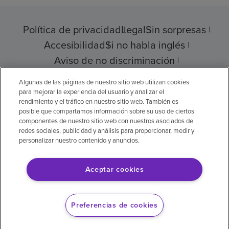
Política de privacidad
Legal
Sin sorpresas
Accesibilidad
Si no habla inglés
Aviso de no discriminación
Cumplimiento de los proveedores
Algunas de las páginas de nuestro sitio web utilizan cookies
para mejorar la experiencia del usuario y analizar el
rendimiento y el tráfico en nuestro sitio web. También es
posible que compartamos información sobre su uso de ciertos
componentes de nuestro sitio web con nuestros asociados de
© 2026 Encompass Health Corporation
redes sociales, publicidad y análisis para proporcionar, medir y
personalizar nuestro contenido y anuncios.
Preferencias de cookies
Aceptar cookies
Aviso legal: Se tradujo con la ayuda de
inteligencia artificial (IA). La versión en inglés
Preferencias de cookies
es la versión oficial.