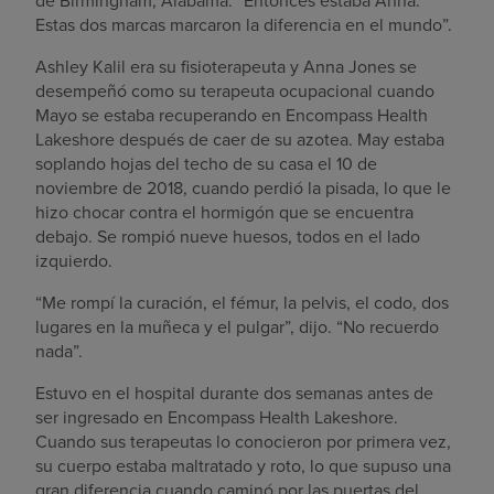
de Birmingham, Alabama. “Entonces estaba Anna.
Estas dos marcas marcaron la diferencia en el mundo”.
Ashley Kalil era su fisioterapeuta y Anna Jones se
desempeñó como su terapeuta ocupacional cuando
Mayo se estaba recuperando en Encompass Health
Lakeshore después de caer de su azotea. May estaba
soplando hojas del techo de su casa el 10 de
noviembre de 2018, cuando perdió la pisada, lo que le
hizo chocar contra el hormigón que se encuentra
debajo. Se rompió nueve huesos, todos en el lado
izquierdo.
“Me rompí la curación, el fémur, la pelvis, el codo, dos
lugares en la muñeca y el pulgar”, dijo. “No recuerdo
nada”.
Estuvo en el hospital durante dos semanas antes de
ser ingresado en Encompass Health Lakeshore.
Cuando sus terapeutas lo conocieron por primera vez,
su cuerpo estaba maltratado y roto, lo que supuso una
gran diferencia cuando caminó por las puertas del