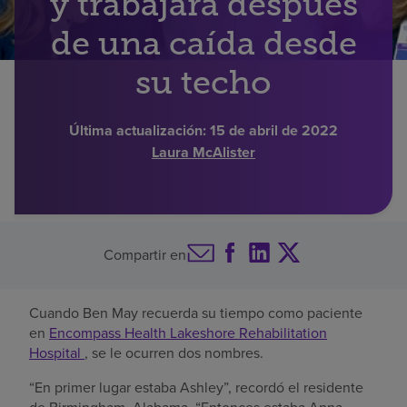
y trabajara después
Buscar un centro
de una caída desde
su techo
Inversores
Última actualización:
15 de abril de 2022
Empleos
Laura McAlister
Pagar mi factura
Compartir en
Cuando Ben May recuerda su tiempo como paciente
en
Encompass Health Lakeshore Rehabilitation
Hospital
, se le ocurren dos nombres.
“En primer lugar estaba Ashley”, recordó el residente