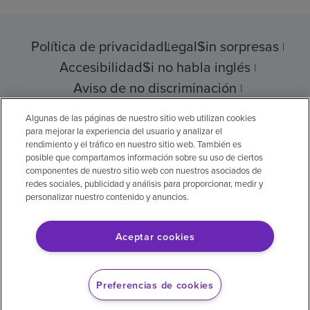
Política de privacidad
Legal
Sin sorpresas
Accesibilidad
Si no habla inglés
Aviso de no discriminación
Cumplimiento de los proveedores
Algunas de las páginas de nuestro sitio web utilizan cookies
para mejorar la experiencia del usuario y analizar el
rendimiento y el tráfico en nuestro sitio web. También es
posible que compartamos información sobre su uso de ciertos
componentes de nuestro sitio web con nuestros asociados de
© 2026 Encompass Health Corporation
redes sociales, publicidad y análisis para proporcionar, medir y
personalizar nuestro contenido y anuncios.
Preferencias de cookies
Aceptar cookies
Aviso legal: Se tradujo con la ayuda de
inteligencia artificial (IA). La versión en inglés
Preferencias de cookies
es la versión oficial.