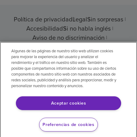
Política de privacidad
Legal
Sin sorpresas
Accesibilidad
Si no habla inglés
Aviso de no discriminación
Cumplimiento de los proveedores
Algunas de las páginas de nuestro sitio web utilizan cookies
para mejorar la experiencia del usuario y analizar el
rendimiento y el tráfico en nuestro sitio web. También es
posible que compartamos información sobre su uso de ciertos
componentes de nuestro sitio web con nuestros asociados de
© 2026 Encompass Health Corporation
redes sociales, publicidad y análisis para proporcionar, medir y
personalizar nuestro contenido y anuncios.
Preferencias de cookies
Aceptar cookies
Aviso legal: Se tradujo con la ayuda de
inteligencia artificial (IA). La versión en inglés
Preferencias de cookies
es la versión oficial.