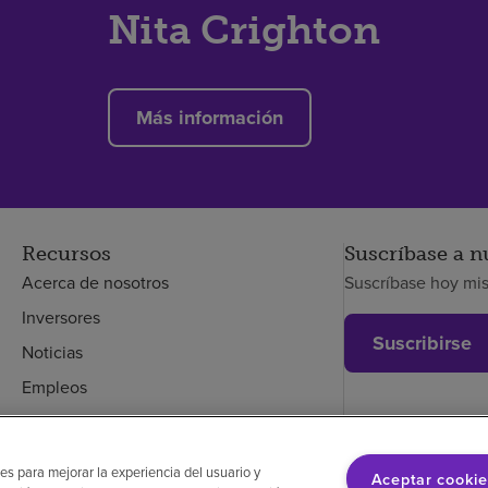
Nita Crighton
Más información
Recursos
Suscríbase a n
Acerca de nosotros
Suscríbase hoy mi
Inversores
Suscribirse
Noticias
Empleos
Empleados
es para mejorar la experiencia del usuario y
Aceptar cookie