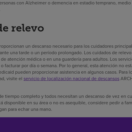
personas con Alzheimer o demencia en estadio temprano, medio o 
.
e relevo
roporcionan un descanso necesario para los cuidadores principal
rante una tarde o un período prolongado. Los cuidados de relev
o de atención médica o en una guardería para adultos. Los servi
 o facturar por día o semana. Por lo general, esta atención no est
dicaid pueden proporcionar asistencia en algunos casos. Para loc
, visite el
servicio de localización nacional de descansos
ARCH 
 de tiempo completo y todos necesitan un descanso de vez en cua
á disponible en su área o no es asequible, considere pedir a fam
gan para echar una mano.