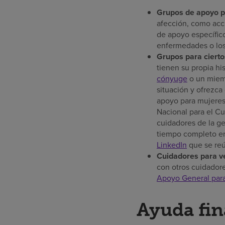
Grupos de apoyo pa
afección, como ac
de apoyo específico
enfermedades o los
Grupos para cierto
tienen su propia his
cónyuge
o un miem
situación y ofrezca
apoyo para mujeres 
Nacional para el Cu
cuidadores de la g
tiempo completo en
LinkedIn
que se reú
Cuidadores para v
con otros cuidadore
Apoyo General par
Ayuda fin