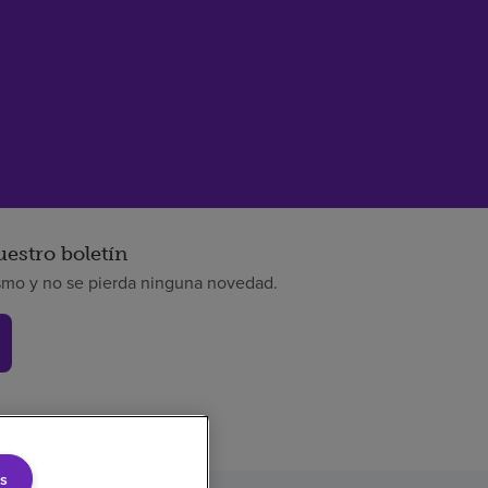
uestro boletín
smo y no se pierda ninguna novedad.
s