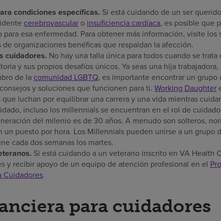
ra condiciones específicas.
Si está cuidando de un ser querid
cidente
cerebrovascular
o
insuficiencia cardíaca
, es posible que 
 para esa enfermedad. Para obtener más información, visite los 
 de organizaciones benéficas que respaldan la afección.
s cuidadores.
No hay una talla única para todos cuando se trata
toria y sus propios desafíos únicos. Ya seas una hija trabajadora,
bro de la
comunidad LGBTQ
, es importante encontrar un grup
 consejos y soluciones que funcionen para ti.
Working Daughter
e
que luchan por equilibrar una carrera y una vida mientras cuida
idado, incluso los millennials se encuentran en el rol de cuidad
eneración del milenio es de 30 años. A menudo son solteros, no
 un puesto por hora. Los Millennials pueden unirse a un grupo d
ne cada dos semanas los martes.
eteranos.
Si está cuidando a un veterano inscrito en VA Health
s y recibir apoyo de un equipo de atención profesional en el
Pr
a Cuidadores
.
anciera para cuidadores