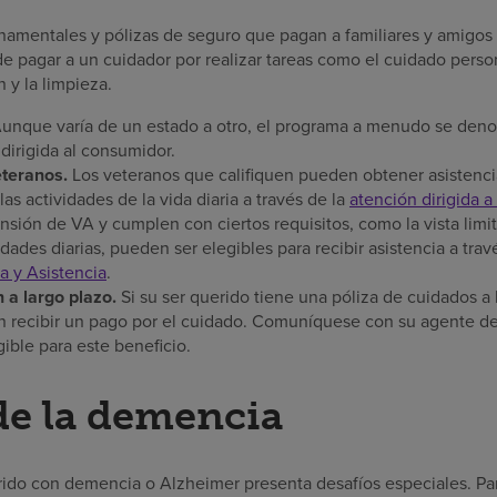
amentales y pólizas de seguro que pagan a familiares y amigos
de pagar a un cuidador por realizar tareas como el cuidado person
 y la limpieza.
unque varía de un estado a otro, el programa a menudo se den
 dirigida al consumidor.
teranos.
Los veteranos que califiquen pueden obtener asistencia
as actividades de la vida diaria a través de la
atención dirigida a
sión de VA y cumplen con ciertos requisitos, como la vista limi
dades diarias, pueden ser elegibles para recibir asistencia a tra
a y Asistencia
.
 a largo plazo.
Si su ser querido tiene una póliza de cuidados a
en recibir un pago por el cuidado. Comuníquese con su agente de
egible para este beneficio.
de la demencia
rido con demencia o Alzheimer presenta desafíos especiales. Pa