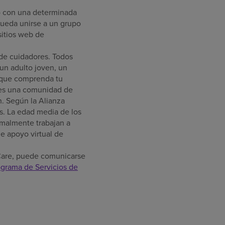
o con una determinada
pueda unirse a un grupo
sitios web de
 de cuidadores. Todos
 un adulto joven, un
o que comprenda tu
s una comunidad de
n. Según la Alianza
os. La edad media de los
rmalmente trabajan a
e apoyo virtual de
 Care, puede comunicarse
ograma de Servicios de