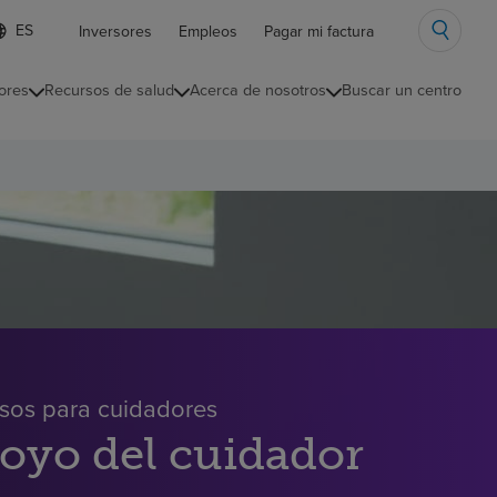
ista
Inversores
Empleos
Pagar mi factura
e
diomas
ores
Recursos de salud
Acerca de nosotros
Buscar un centro
ontraída
sos para cuidadores
oyo del cuidador