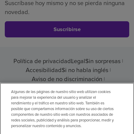
Suscríbase hoy mismo y no se pierda ninguna
novedad.
Suscribirse
Política de privacidad
Legal
Sin sorpresas
Accesibilidad
Si no habla inglés
Aviso de no discriminación
Cumplimiento de los proveedores
Algunas de las páginas de nuestro sitio web utilizan cookies
para mejorar la experiencia del usuario y analizar el
rendimiento y el tráfico en nuestro sitio web. También es
posible que compartamos información sobre su uso de ciertos
componentes de nuestro sitio web con nuestros asociados de
© 2026 Encompass Health Corporation
redes sociales, publicidad y análisis para proporcionar, medir y
personalizar nuestro contenido y anuncios.
Preferencias de cookies