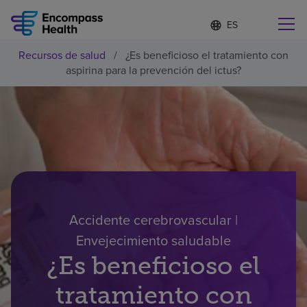
Lista
I
d
de
i
idiomas
Recursos de salud
/
¿Es beneficioso el tratamiento con
o
Encuentre una localidad cerca de usted
contraída
aspirina para la prevención del ictus?
m
a
s
e
l
Por qué debe elegirnos
e
c
c
Servicios de rehabilitación
i
o
n
Pacientes y cuidadores
a
Accidente cerebrovascular |
d
Envejecimiento saludable
o
Recursos de salud
¿Es beneficioso el
tratamiento con
Acerca de nosotros