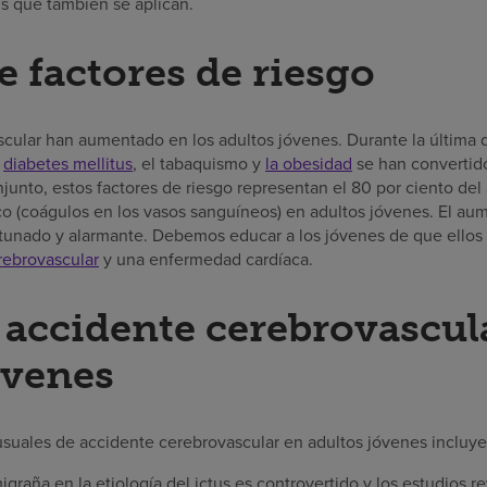
us que también se aplican.
e factores de riesgo
scular han aumentado en los adultos jóvenes. Durante la última d
a
diabetes mellitus
, el tabaquismo y
la obesidad
se han convertid
junto, estos factores de riesgo representan el 80 por ciento del
o (coágulos en los vasos sanguíneos) en adultos jóvenes. El au
rtunado y alarmante. Debemos educar a los jóvenes de que ello
rebrovascular
y una enfermedad cardíaca.
 accidente cerebrovascul
óvenes
usuales de accidente cerebrovascular en adultos jóvenes incluy
migraña en la etiología del ictus es controvertido y los estudios r