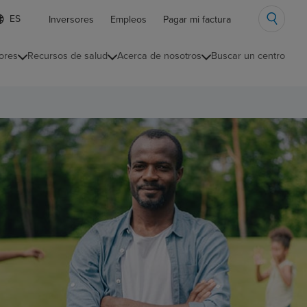
ista
Inversores
Empleos
Pagar mi factura
e
diomas
ores
Recursos de salud
Acerca de nosotros
Buscar un centro
ontraída