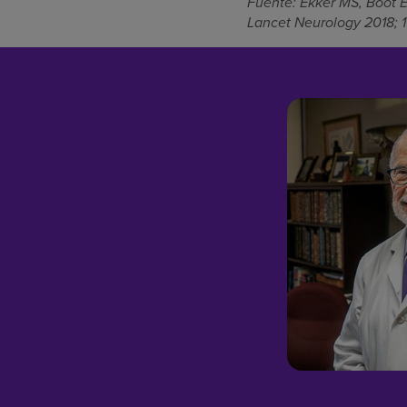
Fuente: Ekker MS, Boot EM
Lancet Neurology 2018; 1