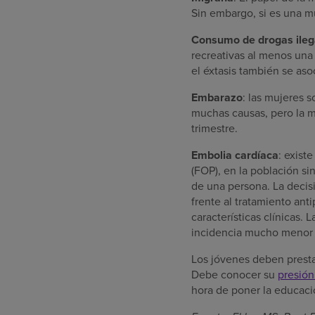
Sin embargo, si es una m
Consumo de drogas ileg
recreativas al menos una 
el éxtasis también se asoc
Embarazo
: las mujeres 
muchas causas, pero la m
trimestre.
Embolia cardíaca
: exist
(FOP), en la población si
de una persona. La decis
frente al tratamiento ant
características clínicas. 
incidencia mucho menor e
Los jóvenes deben presta
Debe conocer su
presión 
hora de poner la educació