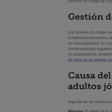
factores de riesgo de ict
Gestión d
Los factores de riesgo va
la hipercolesterolemia, l
en esta población. En con
cerebrovascular isquémic
es sorprendente, desafo
de sufrir un accidente ce
Causa del
adultos j
Algunas de las causas in
Migraña
: El papel de la 