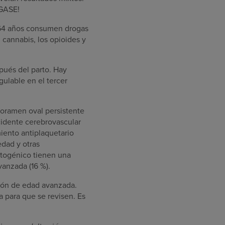
NGASE!
5-64 años consumen drogas
 cannabis, los opioides y
spués del parto. Hay
ulable en el tercer
 foramen oval persistente
ccidente cerebrovascular
iento antiplaquetario
edad y otras
riptogénico tienen una
anzada (16 %).
ción de edad avanzada.
a para que se revisen. Es