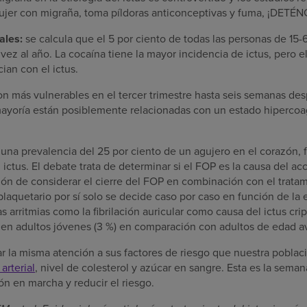
ujer con migraña, toma píldoras anticonceptivas y fuma, ¡DETÉ
ales:
se calcula que el 5 por ciento de todas las personas de 1
vez al año. La cocaína tiene la mayor incidencia de ictus, pero el
ian con el ictus.
son más vulnerables en el tercer trimestre hasta seis semanas de
ayoría están posiblemente relacionadas con un estado hipercoag
e una prevalencia del 25 por ciento de un agujero en el corazón,
n ictus. El debate trata de determinar si el FOP es la causa del a
ión de considerar el cierre del FOP en combinación con el tratam
iplaquetario por sí solo se decide caso por caso en función de la 
Las arritmias como la fibrilación auricular como causa del ictus c
n adultos jóvenes (3 %) en comparación con adultos de edad av
r la misma atención a sus factores de riesgo que nuestra pobla
arterial
, nivel de colesterol y azúcar en sangre. Esta es la seman
n en marcha y reducir el riesgo.