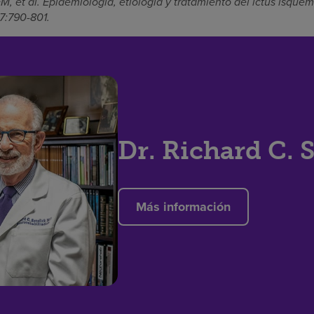
, et al. Epidemiología, etiología y tratamiento del ictus isqué
7:790-801.
Dr. Richard C. 
Más información