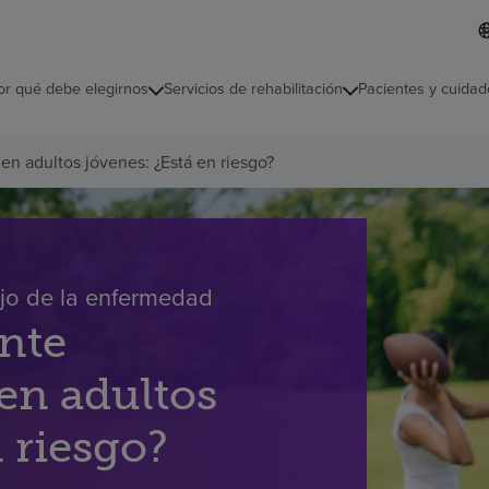
L
I
d
d
i
i
o
or qué debe elegirnos
Servicios de rehabilitación
Pacientes y cuidad
c
m
a
s
en adultos jóvenes: ¿Está en riesgo?
e
l
e
c
c
i
o
ejo de la enfermedad
n
nte
a
d
o
en adultos
 riesgo?