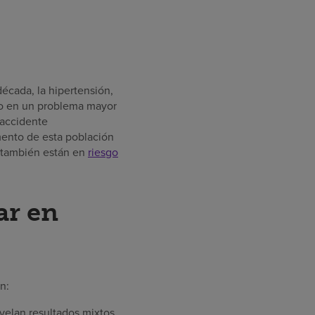
écada, la hipertensión,
o en un problema mayor
 accidente
mento de esta población
s también están en
riesgo
ar en
en:
evelan resultados mixtos.