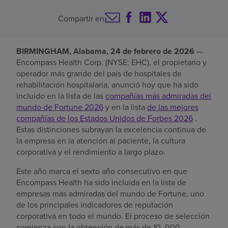
Buscar un centro
Compartir en
BIRMINGHAM, Alabama, 24 de febrero de 2026
—
Inversores
Encompass Health Corp. (NYSE: EHC), el propietario y
operador más grande del país de hospitales de
Empleos
rehabilitación hospitalaria, anunció hoy que ha sido
Pagar mi factura
incluido en la lista de las
compañías más admiradas del
mundo de Fortune 2026
y en la lista
de las mejores
compañías de los Estados Unidos de Forbes 2026
.
Estas distinciones subrayan la excelencia continua de
la empresa en la atención al paciente, la cultura
corporativa y el rendimiento a largo plazo.
Este año marca el sexto año consecutivo en que
Encompass Health ha sido incluida en la lista de
empresas más admiradas del mundo de Fortune, uno
de los principales indicadores de reputación
corporativa en todo el mundo. El proceso de selección
comienza con la obtención de más de 10 .000