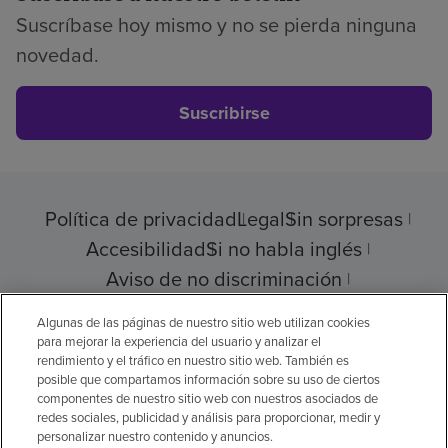
Suscríbase hoy mismo y no se pierda ninguna
novedad.
Suscribirse
Política de privacidad
Legal
Sin sorpresas
Accesibilidad
Si no habla inglés
Aviso de no discriminación
Cumplimiento de los proveedores
Algunas de las páginas de nuestro sitio web utilizan cookies
para mejorar la experiencia del usuario y analizar el
rendimiento y el tráfico en nuestro sitio web. También es
posible que compartamos información sobre su uso de ciertos
componentes de nuestro sitio web con nuestros asociados de
© 2026 Encompass Health Corporation
redes sociales, publicidad y análisis para proporcionar, medir y
personalizar nuestro contenido y anuncios.
Preferencias de cookies