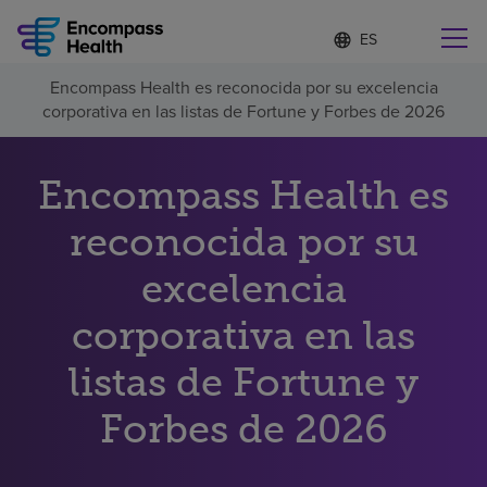
Lista
I
d
de
i
idiomas
Encompass Health es reconocida por su excelencia
o
Encuentre una localidad cerca de usted
contraída
corporativa en las listas de Fortune y Forbes de 2026
m
a
s
e
Encompass Health es
l
Por qué debe elegirnos
e
reconocida por su
c
c
Servicios de rehabilitación
excelencia
i
o
n
corporativa en las
Pacientes y cuidadores
a
d
listas de Fortune y
o
Recursos de salud
Forbes de 2026
Acerca de nosotros