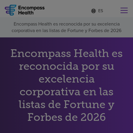
Lista
I
d
de
i
idiomas
Encompass Health es reconocida por su excelencia
o
Encuentre una localidad cerca de usted
contraída
corporativa en las listas de Fortune y Forbes de 2026
m
a
s
e
Encompass Health es
l
Por qué debe elegirnos
e
reconocida por su
c
c
Servicios de rehabilitación
excelencia
i
o
n
corporativa en las
Pacientes y cuidadores
a
d
listas de Fortune y
o
Recursos de salud
Forbes de 2026
Acerca de nosotros