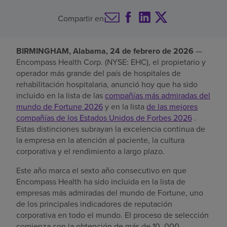
Buscar un centro
Compartir en
BIRMINGHAM, Alabama, 24 de febrero de 2026
—
Inversores
Encompass Health Corp. (NYSE: EHC), el propietario y
operador más grande del país de hospitales de
Empleos
rehabilitación hospitalaria, anunció hoy que ha sido
Pagar mi factura
incluido en la lista de las
compañías más admiradas del
mundo de Fortune 2026
y en la lista
de las mejores
compañías de los Estados Unidos de Forbes 2026
.
Estas distinciones subrayan la excelencia continua de
la empresa en la atención al paciente, la cultura
corporativa y el rendimiento a largo plazo.
Este año marca el sexto año consecutivo en que
Encompass Health ha sido incluida en la lista de
empresas más admiradas del mundo de Fortune, uno
de los principales indicadores de reputación
corporativa en todo el mundo. El proceso de selección
comienza con la obtención de más de 10 .000