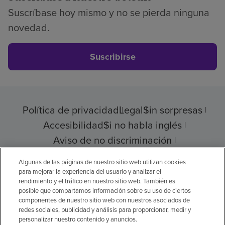
Suscríbase hoy mismo y no se pierda ninguna
novedad.
Suscribirse
Política de privacidad
Legal
Sin sorpresas
Accesibilidad
Si no habla inglés
Aviso de no discriminación
Cumplimiento de los proveedores
Algunas de las páginas de nuestro sitio web utilizan cookies
para mejorar la experiencia del usuario y analizar el
rendimiento y el tráfico en nuestro sitio web. También es
posible que compartamos información sobre su uso de ciertos
componentes de nuestro sitio web con nuestros asociados de
© 2026 Encompass Health Corporation
redes sociales, publicidad y análisis para proporcionar, medir y
personalizar nuestro contenido y anuncios.
Preferencias de cookies