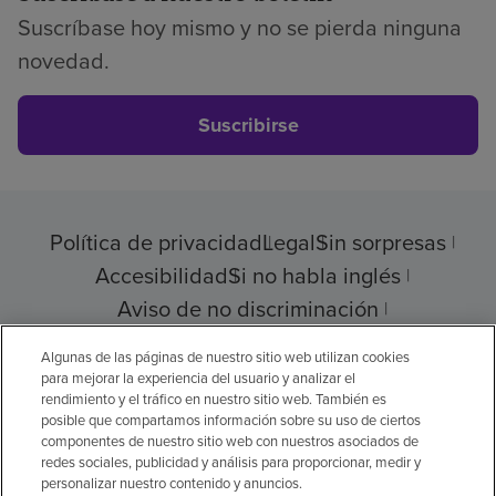
Suscríbase hoy mismo y no se pierda ninguna
novedad.
Suscribirse
Política de privacidad
Legal
Sin sorpresas
Accesibilidad
Si no habla inglés
Aviso de no discriminación
Cumplimiento de los proveedores
Algunas de las páginas de nuestro sitio web utilizan cookies
para mejorar la experiencia del usuario y analizar el
rendimiento y el tráfico en nuestro sitio web. También es
posible que compartamos información sobre su uso de ciertos
componentes de nuestro sitio web con nuestros asociados de
© 2026 Encompass Health Corporation
redes sociales, publicidad y análisis para proporcionar, medir y
personalizar nuestro contenido y anuncios.
Preferencias de cookies