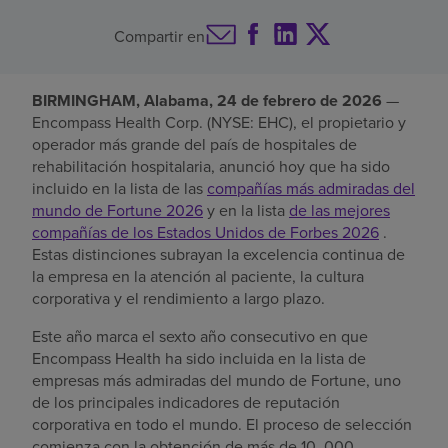
Buscar un centro
Compartir en
BIRMINGHAM, Alabama, 24 de febrero de 2026
—
Inversores
Encompass Health Corp. (NYSE: EHC), el propietario y
operador más grande del país de hospitales de
Empleos
rehabilitación hospitalaria, anunció hoy que ha sido
Pagar mi factura
incluido en la lista de las
compañías más admiradas del
mundo de Fortune 2026
y en la lista
de las mejores
compañías de los Estados Unidos de Forbes 2026
.
Estas distinciones subrayan la excelencia continua de
la empresa en la atención al paciente, la cultura
corporativa y el rendimiento a largo plazo.
Este año marca el sexto año consecutivo en que
Encompass Health ha sido incluida en la lista de
empresas más admiradas del mundo de Fortune, uno
de los principales indicadores de reputación
corporativa en todo el mundo. El proceso de selección
comienza con la obtención de más de 10 .000