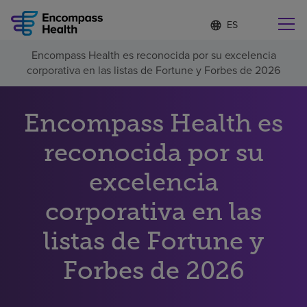
Lista
I
d
de
i
idiomas
Encompass Health es reconocida por su excelencia
o
Encuentre una localidad cerca de usted
contraída
corporativa en las listas de Fortune y Forbes de 2026
m
a
s
e
Encompass Health es
l
Por qué debe elegirnos
e
reconocida por su
c
c
Servicios de rehabilitación
excelencia
i
o
n
corporativa en las
Pacientes y cuidadores
a
d
listas de Fortune y
o
Recursos de salud
Forbes de 2026
Acerca de nosotros