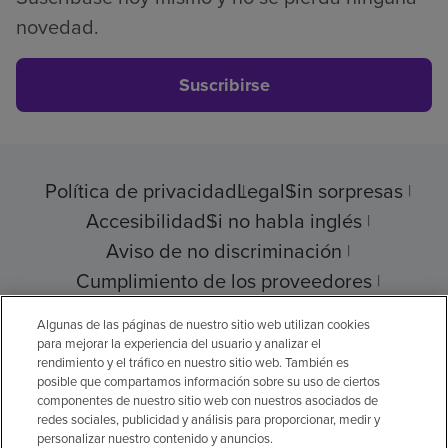
novedad.
Suscribirse
Política de privacidad
Legal
Sin sorpresas
Accesibilidad
Si no habla inglés
Aviso de no discriminación
Cumplimiento de los proveedores
Transparencia de precios
Algunas de las páginas de nuestro sitio web utilizan cookies
para mejorar la experiencia del usuario y analizar el
rendimiento y el tráfico en nuestro sitio web. También es
posible que compartamos información sobre su uso de ciertos
componentes de nuestro sitio web con nuestros asociados de
© 2026 Encompass Health Corporation
redes sociales, publicidad y análisis para proporcionar, medir y
personalizar nuestro contenido y anuncios.
Preferencias de cookies