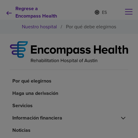
Regrese a
Lista
I
d
Encompass Health
de
i
idiomas
Nuestro hospital
/
Por qué debe elegirnos
o
contraída
m
a
s
e
Por qué debe elegirnos
l
e
c
Servicios de rehabilitación
c
i
Por qué elegirnos
o
Pacientes y cuidadores
n
Haga una derivación
a
d
Servicios
Recursos de salud
o
Información financiera
Acerca de nosotros
Noticias