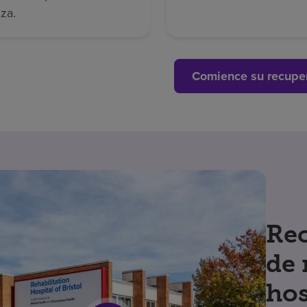
za.
Comience su recupe
Rec
de 
hos