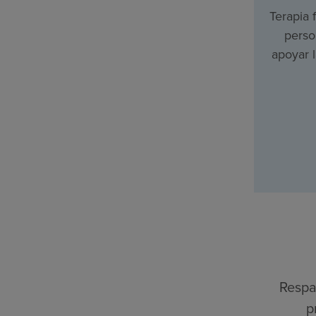
Terapia f
perso
apoyar 
Respa
p