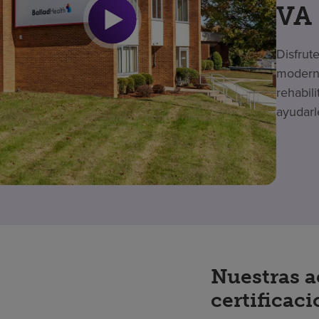
VA
Disfrut
moderno
rehabil
ayudarl
Nuestras a
certificac