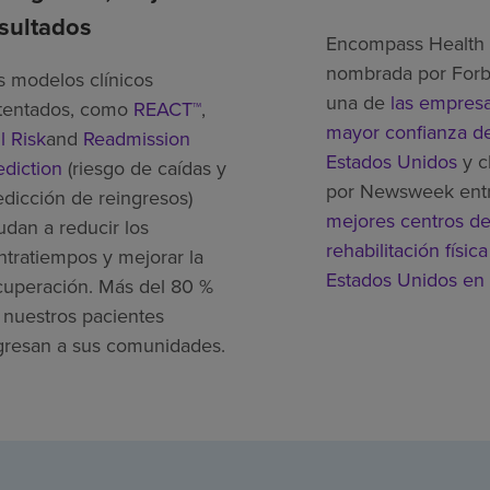
sultados
Encompass Health 
nombrada por For
s modelos clínicos
una de
las empres
tentados, como
REACT™
,
mayor confianza de
l Risk
and
Readmission
Estados Unidos
y c
ediction
(riesgo de caídas y
por Newsweek ent
edicción de reingresos)
mejores centros d
udan a reducir los
rehabilitación física
ntratiempos y mejorar la
Estados Unidos en
cuperación. Más del 80 %
 nuestros pacientes
gresan a sus comunidades.