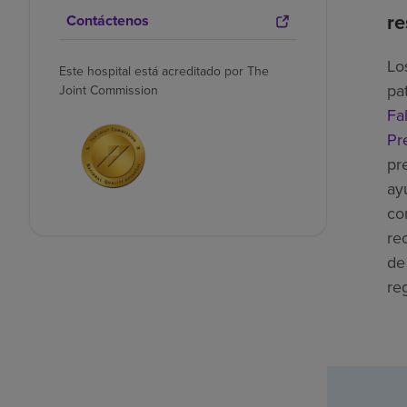
re
Contáctenos
Lo
Este hospital está acreditado por The
pa
Joint Commission
Fal
Pr
pr
ay
co
re
de
re