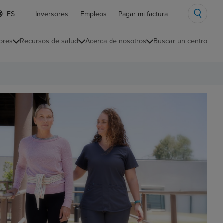
ista
Inversores
Empleos
Pagar mi factura
e
diomas
ores
Recursos de salud
Acerca de nosotros
Buscar un centro
ontraída