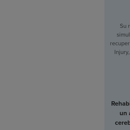
Su 
simul
recuper
Injury
Rehabi
un 
cere