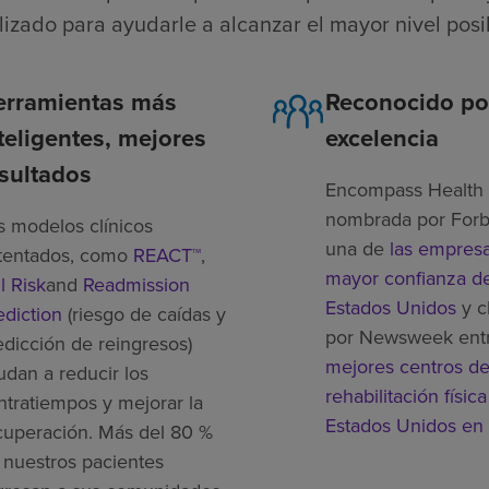
lizado para ayudarle a alcanzar el mayor nivel pos
erramientas más
Reconocido po
teligentes, mejores
excelencia
sultados
Encompass Health 
nombrada por For
s modelos clínicos
una de
las empres
tentados, como
REACT™
,
mayor confianza de
l Risk
and
Readmission
Estados Unidos
y c
ediction
(riesgo de caídas y
por Newsweek ent
edicción de reingresos)
mejores centros d
udan a reducir los
rehabilitación física
ntratiempos y mejorar la
Estados Unidos en
cuperación. Más del 80 %
 nuestros pacientes