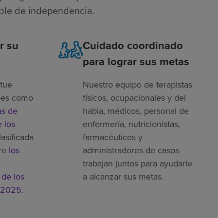
ible de independencia.
r su
Cuidado coordinado
para lograr sus metas
fue
Nuestro equipo de terapistas
bes como
físicos, ocupacionales y del
as de
habla, médicos, personal de
 los
enfermería, nutricionistas,
lasificada
farmacéuticos y
re
los
administradores de casos
e
trabajan juntos para ayudarle
 de los
a alcanzar sus metas.
 2025
.