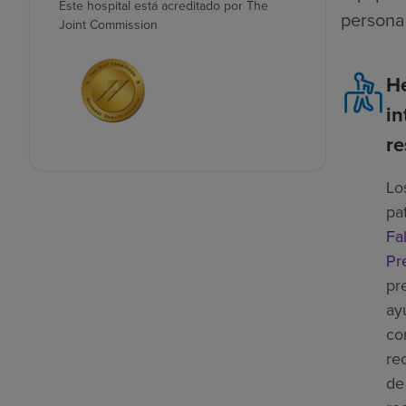
Este hospital está acreditado por The
persona
Joint Commission
H
in
re
Lo
pa
Fal
Pr
pr
ay
co
re
de