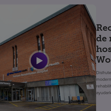
Rec
de 
hos
Wo
Disfrut
moderno
rehabil
ayudarl