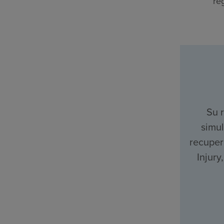
re
Su 
simul
recuper
Injury