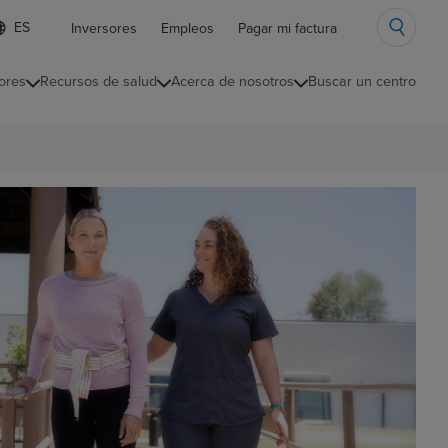
ista
Inversores
Empleos
Pagar mi factura
e
diomas
ores
Recursos de salud
Acerca de nosotros
Buscar un centro
ontraída