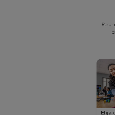
Respa
p
Elija