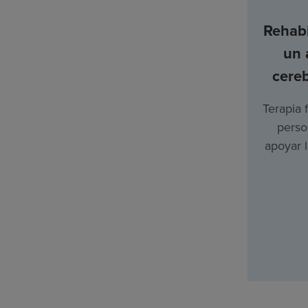
Rehabi
un 
cere
Terapia f
perso
apoyar 