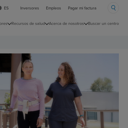
ista
Inversores
Empleos
Pagar mi factura
e
diomas
ores
Recursos de salud
Acerca de nosotros
Buscar un centro
ontraída