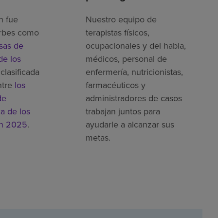
h fue
Nuestro equipo de
rbes como
terapistas físicos,
sas de
ocupacionales y del habla,
de los
médicos, personal de
clasificada
enfermería, nutricionistas,
ntre
los
farmacéuticos y
de
administradores de casos
ca de los
trabajan juntos para
en 2025
.
ayudarle a alcanzar sus
metas.