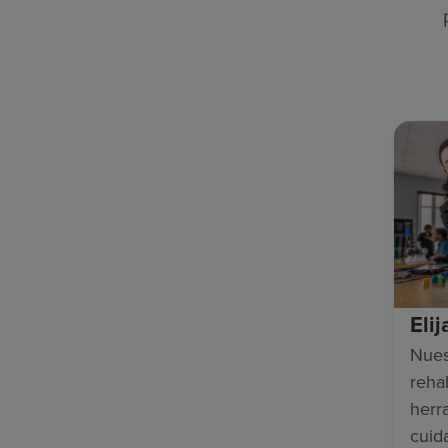
Eli
Nues
rehab
herr
cuid