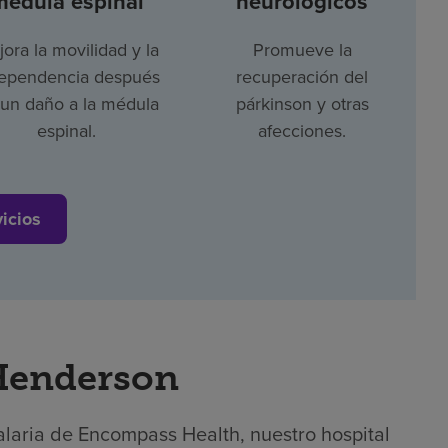
médula espinal
neurológicos
ora la movilidad y la
Promueve la
ependencia después
recuperación del
un daño a la médula
párkinson y otras
espinal.
afecciones.
vicios
 Henderson
alaria de Encompass Health, nuestro hospital