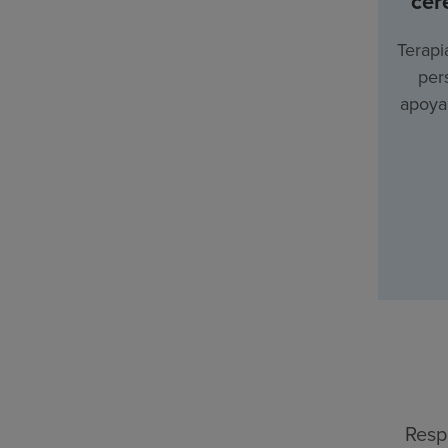
cer
Terapi
per
apoyar
Resp