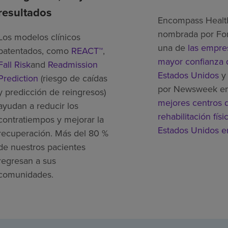
resultados
Encompass Healt
nombrada por Fo
Los modelos clínicos
una de
las empre
patentados, como
REACT™
,
mayor confianza 
Fall Risk
and
Readmission
Estados Unidos
y 
Prediction
(riesgo de caídas
por Newsweek e
y predicción de reingresos)
mejores centros 
ayudan a reducir los
rehabilitación físi
contratiempos y mejorar la
Estados Unidos 
recuperación. Más del 80 %
de nuestros pacientes
regresan a sus
comunidades.