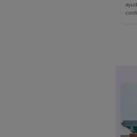
ayud
conf