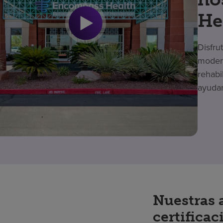
He
Disfru
modern
rehabi
ayudar
Nuestras 
certificac