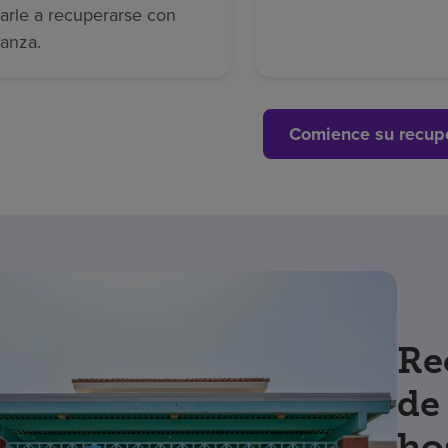
arle a recuperarse con
ianza.
Comience su recup
Re
de
ho