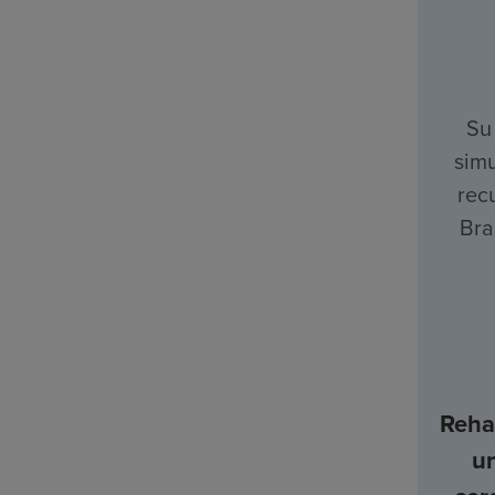
Su
simu
rec
Bra
Rehab
u