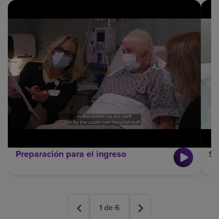
Preparación para el ingreso
Su
1
de
6