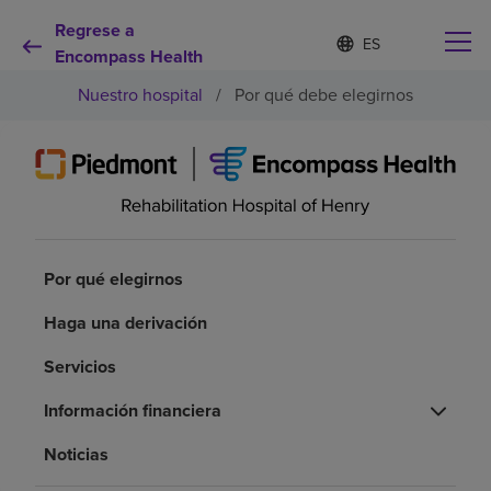
Regrese a
Lista
I
d
Encompass Health
de
i
idiomas
Nuestro hospital
/
Por qué debe elegirnos
o
contraída
m
a
s
e
Por qué debe elegirnos
l
e
c
Servicios de rehabilitación
c
Por qué elegirnos
i
o
Pacientes y cuidadores
Haga una derivación
n
a
Servicios
d
Recursos de salud
o
Información financiera
Acerca de nosotros
Noticias