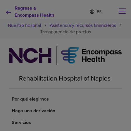
Regrese a
Lista
I
d
Encompass Health
de
i
idiomas
Nuestro hospital
/
Asistencia y recursos financieros
/
o
contraída
m
Transparencia de precios
a
s
e
Por qué debe elegirnos
l
e
c
Servicios de rehabilitación
c
i
o
Pacientes y cuidadores
n
a
d
Por qué elegirnos
Recursos de salud
o
Haga una derivación
Acerca de nosotros
Servicios