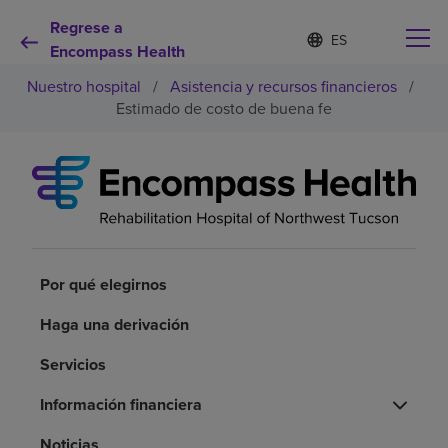
Regrese a
Lista
I
d
Encompass Health
de
i
idiomas
Nuestro hospital
/
Asistencia y recursos financieros
/
o
contraída
m
Estimado de costo de buena fe
a
s
e
Por qué debe elegirnos
l
e
c
Servicios de rehabilitación
c
i
o
Por qué elegirnos
Pacientes y cuidadores
n
a
Haga una derivación
d
Recursos de salud
o
Servicios
Acerca de nosotros
Información financiera
Noticias