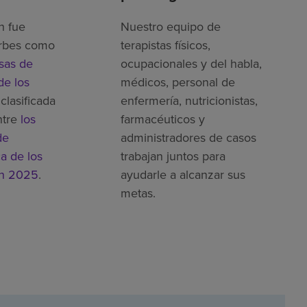
h fue
Nuestro equipo de
rbes como
terapistas físicos,
sas de
ocupacionales y del habla,
de los
médicos, personal de
clasificada
enfermería, nutricionistas,
ntre
los
farmacéuticos y
de
administradores de casos
ca de los
trabajan juntos para
en 2025
.
ayudarle a alcanzar sus
metas.