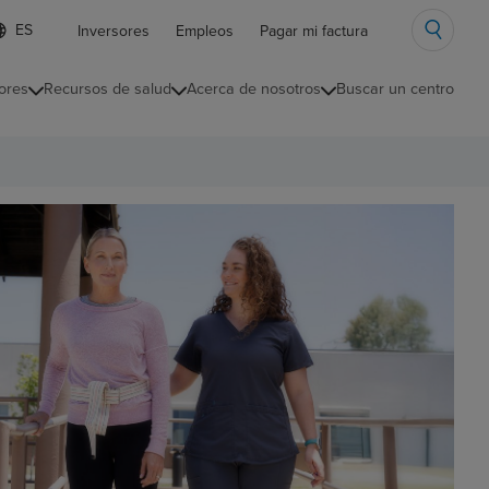
ista
Inversores
Empleos
Pagar mi factura
e
diomas
ores
Recursos de salud
Acerca de nosotros
Buscar un centro
ontraída