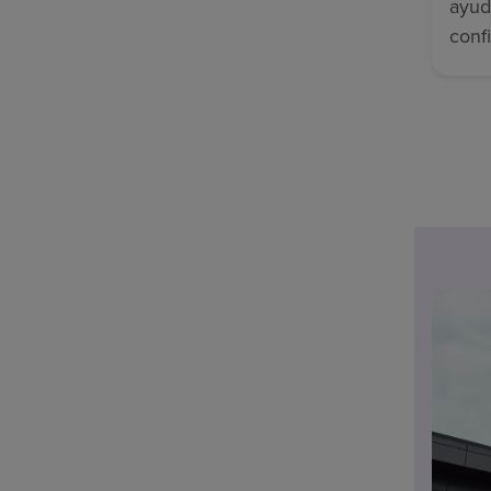
ayud
conf