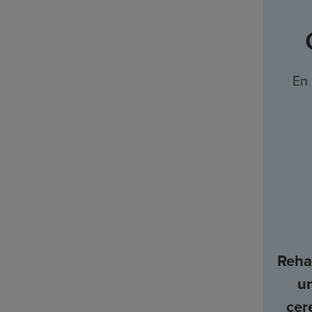
En 
Rehab
u
cer