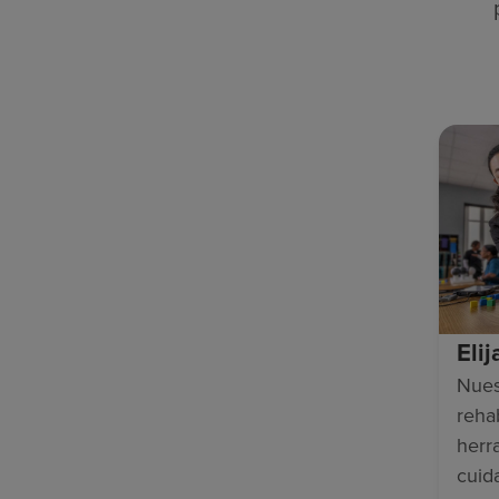
Eli
Nues
rehab
herr
cuid