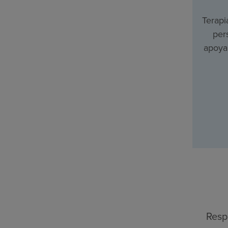
Terapi
per
apoyar
Resp