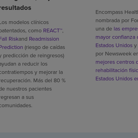
resultados
Encompass Healt
nombrada por Fo
Los modelos clínicos
una de
las empre
patentados, como
REACT™
,
mayor confianza 
Fall Risk
and
Readmission
Estados Unidos
y 
Prediction
(riesgo de caídas
por Newsweek e
y predicción de reingresos)
mejores centros 
ayudan a reducir los
rehabilitación físi
contratiempos y mejorar la
Estados Unidos 
recuperación. Más del 80 %
de nuestros pacientes
regresan a sus
comunidades.