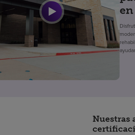
en
Disfru
modern
rehabi
ayudar
Nuestras 
certificac