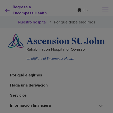
Regrese a
I
Lista
d
Encompass Health
de
i
idiomas
Nuestro hospital
/
Por qué debe elegirnos
o
contraída
m
a
s
e
Por qué debe elegirnos
l
e
c
Servicios de rehabilitación
c
i
o
Pacientes y cuidadores
n
Por qué elegirnos
a
d
Haga una derivación
Recursos de salud
o
Servicios
Acerca de nosotros
Información financiera