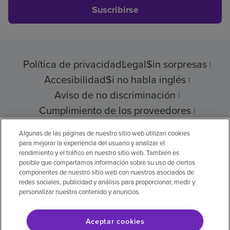
Suscribirse
Política de privacidad
Legal
Sin sorpresas
Accesibilidad
Si no habla inglés
Aviso de no discriminación
Cumplimiento de los proveedores
Transparencia de precios
Algunas de las páginas de nuestro sitio web utilizan cookies
para mejorar la experiencia del usuario y analizar el
rendimiento y el tráfico en nuestro sitio web. También es
posible que compartamos información sobre su uso de ciertos
© 2026 Encompass Health Corporation
componentes de nuestro sitio web con nuestros asociados de
redes sociales, publicidad y análisis para proporcionar, medir y
Preferencias de cookies
personalizar nuestro contenido y anuncios.
Aceptar cookies
Aviso legal: Se tradujo con la ayuda de