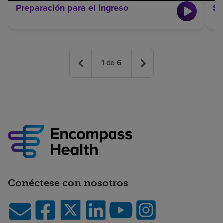
Preparación para el ingreso
Su
1
de
6
Conéctese con nosotros