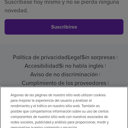
Suscríbase hoy mismo y no se pierda ninguna
novedad.
Suscribirse
Política de privacidad
Legal
Sin sorpresas
Accesibilidad
Si no habla inglés
Aviso de no discriminación
Cumplimiento de los proveedores
Transparencia de precios
Algunas de las páginas de nuestro sitio web utilizan cookies
para mejorar la experiencia del usuario y analizar el
rendimiento y el tráfico en nuestro sitio web. También es
posible que compartamos información sobre su uso de ciertos
componentes de nuestro sitio web con nuestros asociados de
© 2026 Encompass Health Corporation
redes sociales, publicidad y análisis para proporcionar, medir y
personalizar nuestro contenido y anuncios.
Preferencias de cookies