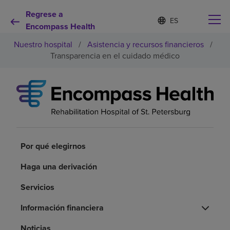
Regrese a
Lista
I
d
Encompass Health
de
i
idiomas
Nuestro hospital
/
Asistencia y recursos financieros
/
o
contraída
m
Transparencia en el cuidado médico
a
s
e
Por qué debe elegirnos
l
e
c
Servicios de rehabilitación
c
i
o
Por qué elegirnos
Pacientes y cuidadores
n
a
Haga una derivación
d
Recursos de salud
o
Servicios
Acerca de nosotros
Información financiera
Noticias