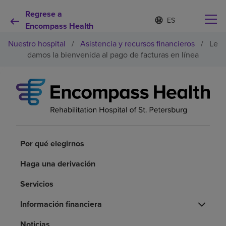
Regrese a
Lista
I
d
Encompass Health
de
i
idiomas
Nuestro hospital
/
Asistencia y recursos financieros
/
Le
o
contraída
m
damos la bienvenida al pago de facturas en línea
a
s
e
Por qué debe elegirnos
l
e
c
Servicios de rehabilitación
c
i
o
Por qué elegirnos
Pacientes y cuidadores
n
a
Haga una derivación
d
Recursos de salud
o
Servicios
Acerca de nosotros
Información financiera
Noticias