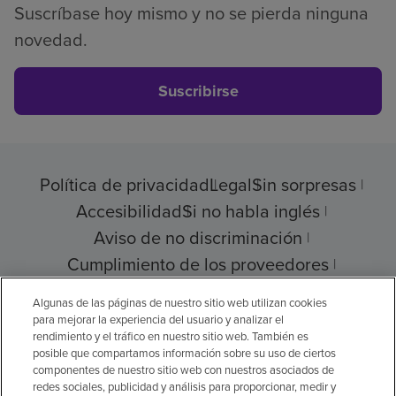
Suscríbase hoy mismo y no se pierda ninguna
novedad.
Suscribirse
Política de privacidad
Legal
Sin sorpresas
Accesibilidad
Si no habla inglés
Aviso de no discriminación
Cumplimiento de los proveedores
Transparencia de precios
Algunas de las páginas de nuestro sitio web utilizan cookies
para mejorar la experiencia del usuario y analizar el
rendimiento y el tráfico en nuestro sitio web. También es
posible que compartamos información sobre su uso de ciertos
componentes de nuestro sitio web con nuestros asociados de
© 2026 Encompass Health Corporation
redes sociales, publicidad y análisis para proporcionar, medir y