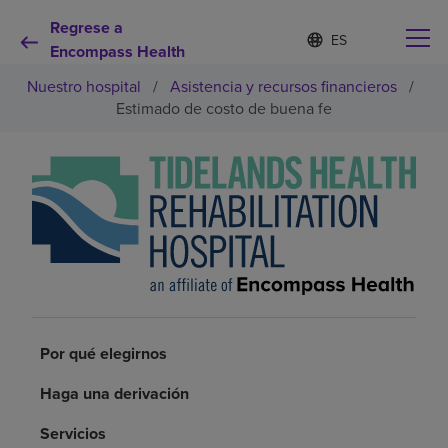
Regrese a
Lista
I
d
Encompass Health
de
i
idiomas
Nuestro hospital
/
Asistencia y recursos financieros
/
o
contraída
m
Estimado de costo de buena fe
a
s
e
Por qué debe elegirnos
l
e
c
Servicios de rehabilitación
c
i
o
Pacientes y cuidadores
n
a
d
Recursos de salud
Por qué elegirnos
o
Haga una derivación
Acerca de nosotros
Servicios