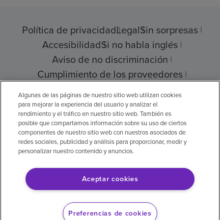
Política de privacidad
Legal
Sin sorpresas
Accesibilidad
Si no habla inglés
Aviso de no discriminación
Cumplimiento de los proveedores
Transparencia de precios
Algunas de las páginas de nuestro sitio web utilizan cookies
para mejorar la experiencia del usuario y analizar el
rendimiento y el tráfico en nuestro sitio web. También es
posible que compartamos información sobre su uso de ciertos
componentes de nuestro sitio web con nuestros asociados de
© 2026 Encompass Health Corporation
redes sociales, publicidad y análisis para proporcionar, medir y
personalizar nuestro contenido y anuncios.
Preferencias de cookies
Aceptar cookies
Aviso legal: Se tradujo con la ayuda de
inteligencia artificial (IA). La versión en inglés
Preferencias de cookies
es la versión oficial.