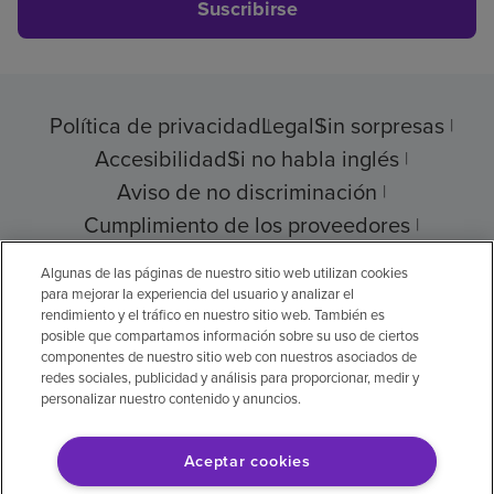
Suscribirse
Política de privacidad
Legal
Sin sorpresas
Accesibilidad
Si no habla inglés
Aviso de no discriminación
Cumplimiento de los proveedores
Transparencia de precios
Algunas de las páginas de nuestro sitio web utilizan cookies
para mejorar la experiencia del usuario y analizar el
rendimiento y el tráfico en nuestro sitio web. También es
posible que compartamos información sobre su uso de ciertos
componentes de nuestro sitio web con nuestros asociados de
© 2026 Encompass Health Corporation
redes sociales, publicidad y análisis para proporcionar, medir y
personalizar nuestro contenido y anuncios.
Preferencias de cookies
Aceptar cookies
Aviso legal: Se tradujo con la ayuda de