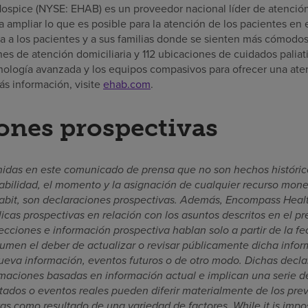
spice (NYSE: EHAB) es un proveedor nacional líder de atención 
ra ampliar lo que es posible para la atención de los pacientes en 
 a los pacientes y a sus familias donde se sienten más cómodos
es de atención domiciliaria y 112 ubicaciones de cuidados paliat
nología avanzada y los equipos compasivos para ofrecer una aten
ás información, visite
ehab.com
.
ones prospectivas
nidas en este comunicado de prensa que no son hechos históric
abilidad, el momento y la asignación de cualquier recurso mone
bit, son declaraciones prospectivas. Además, Encompass Heal
icas prospectivas en relación con los asuntos descritos en el 
cciones e información prospectiva hablan solo a partir de la fec
men el deber de actualizar o revisar públicamente dicha infor
eva información, eventos futuros o de otro modo. Dichas decla
aciones basadas en información actual e implican una serie de
ltados o eventos reales pueden diferir materialmente de los prev
s como resultado de una variedad de factores. While it is imposs