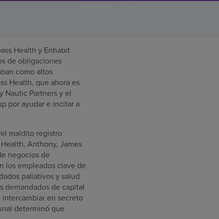
ass Health y Enhabit
os de obligaciones
ñaban como altos
ass Health, que ahora es
y Nautic Partners y el
p por ayudar e incitar a
l maldito registro
s Health, Anthony, James
 de negocios de
en los empleados clave de
ados paliativos y salud
los demandados de capital
 intercambiar en secreto
bunal determinó que