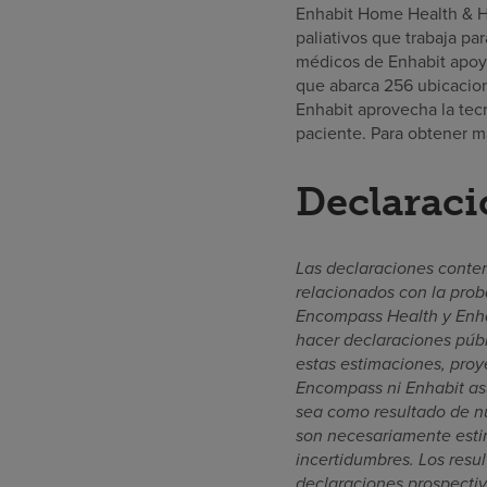
Enhabit Home Health & Ho
paliativos que trabaja pa
médicos de Enhabit apoya
que abarca 256 ubicacion
Enhabit aprovecha la tec
paciente. Para obtener m
Declaraci
Las declaraciones conte
relacionados con la prob
Encompass Health y Enha
hacer declaraciones públ
estas estimaciones, proye
Encompass ni Enhabit asu
sea como resultado de nu
son necesariamente estim
incertidumbres. Los resu
declaraciones prospectiva