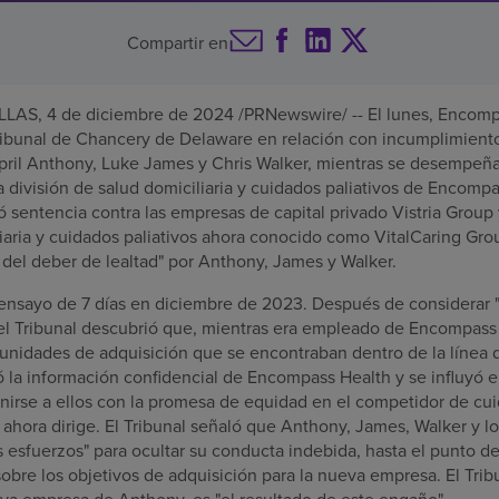
Compartir en
LAS, 4 de diciembre de 2024 /PRNewswire/ -- El lunes, Encomp
Tribunal de Chancery de Delaware en relación con incumplimient
 April Anthony, Luke James y Chris Walker, mientras se desempe
a división de salud domiciliaria y cuidados paliativos de Encomp
ió sentencia contra las empresas de capital privado Vistria Group 
aria y cuidados paliativos ahora conocido como VitalCaring Grou
es del deber de lealtad" por Anthony, James y Walker.
 ensayo de 7 días en diciembre de 2023. Después de considerar "e
, el Tribunal descubrió que, mientras era empleado de Encompas
tunidades de adquisición que se encontraban dentro de la línea
ó la información confidencial de Encompass Health y se influyó 
irse a ellos con la promesa de equidad en el competidor de cuid
 ahora dirige. El Tribunal señaló que Anthony, James, Walker y 
 esfuerzos" para ocultar su conducta indebida, hasta el punto de
sobre los objetivos de adquisición para la nueva empresa. El Tri