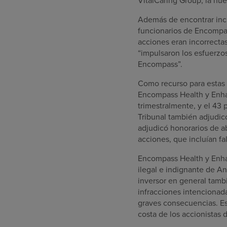
VitalCaring Group, la nu
Además de encontrar incu
funcionarios de Encompas
acciones eran incorrectas
“impulsaron los esfuerzos
Encompass”.
Como recurso para estas a
Encompass Health y Enhab
trimestralmente, y el 43 
Tribunal también adjudic
adjudicó honorarios de a
acciones, que incluían fa
Encompass Health y Enhabi
ilegal e indignante de A
inversor en general tamb
infracciones intencionada
graves consecuencias. Es
costa de los accionistas 