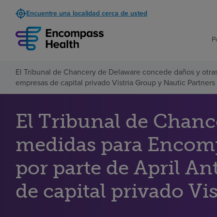
Encuentre una localidad cerca de usted
P
El Tribunal de Chancery de Delaware concede daños y otras
empresas de capital privado Vistria Group y Nautic Partners
El Tribunal de Chanc
medidas para Encomp
por parte de April An
de capital privado Vi