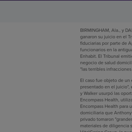
BIRMINGHAM, Ala., y DAL
ganaron su juicio en el 
fiduciarias por parte de
funcionarios en la antigu
Enhabit. El Tribunal emit
negocio de salud domicili
"las terribles infraccion
El caso fue objeto de un
presentado en el juicio"
y Walker usurpó las opor
Encompass Health, utiliz
Encompass Health para un
domiciliaria que Anthony
privado tomaron "grandes
materiales de diligencia 