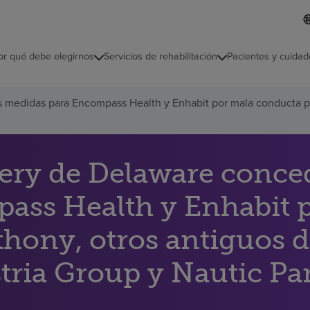
L
I
d
d
i
i
o
or qué debe elegirnos
Servicios de rehabilitación
Pacientes y cuidad
c
m
a
s
 medidas para Encompass Health y Enhabit por mala conducta por 
e
l
e
c
c
ery de Delaware conced
i
o
n
ass Health y Enhabit 
a
d
thony, otros antiguos 
o
stria Group y Nautic Pa