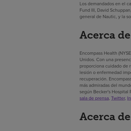
Los demandados en el cas
Fund III, David Schuppan,
general de Nautic, y la s
Acerca d
Encompass Health (NYSE: 
Unidos. Con una presenci
proporciona cuidado de r
lesión o enfermedad impo
recuperación. Encompass
más admiradas del mundo)
según Becker's Hospital 
sala de prensa
,
Twitter
,
I
Acerca de