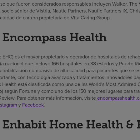
o que fueron considerados responsables incluyen Walker, The Vi
 socio sénior de Vistria, Nautic Partners, Nautic Partners IX, Chri
ociedad de cartera propietaria de VitalCaring Group.
e Encompass Health
EHC) es el mayor propietario y operador de hospitales de rehabi
a nacional que incluye 166 hospitales en 38 estados y Puerto R
ehabilitación compasiva de alta calidad para pacientes que se 
rtante, con tecnología avanzada y tratamientos innovadores par
 Health está clasificada como una de las World's Most Admired
 según Fortune y como uno de los 150 mejores lugares para tra
Review. Para obtener más información, visite
encompasshealth.
nstagram
y
Facebook
.
 Enhabit Home Health & 