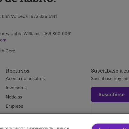
Erin Volbeda | 972 338-5141
sores: Jobie Williams | 469 860-6061
com
th Corp.
Recursos
Suscríbase a n
Acerca de nosotros
Suscríbase hoy mi
Inversores
Suscribirse
Noticias
Empleos
Empleados
es para mejorar la experiencia del usuario y