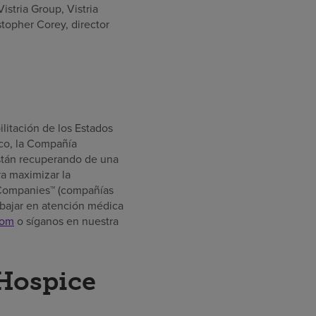
stria Group, Vistria
stopher Corey, director
litación de los Estados
ico, la Compañía
están recuperando de una
a maximizar la
 Companies™ (compañías
bajar en atención médica
com
o síganos en nuestra
Hospice