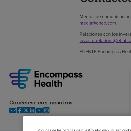
Medios de comunicación: 
media@ehab.com
Relaciones con los inver
investorrelations@ehab.
FUENTE Encompass Heal
Conéctese con nosotros
Algunas de las páginas de nuestro sitio web utilizan cooki