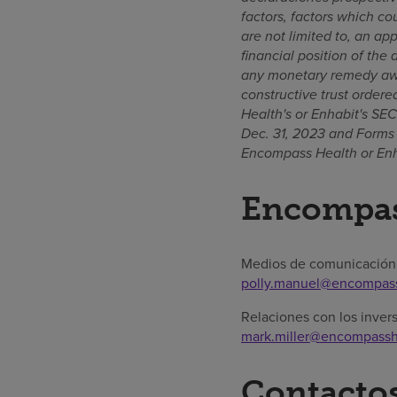
factors, factors which co
are not limited to, an ap
financial position of the 
any monetary remedy awar
constructive trust ordere
Health's or Enhabit's SE
Dec. 31, 2023 and Forms 
Encompass Health or Enh
Encompas
Medios de comunicación:
polly.manuel@encompas
Relaciones con los inver
mark.miller@encompassh
Contactos