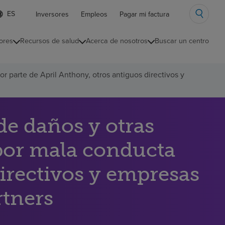
ista
Inversores
Empleos
Pagar mi factura
e
diomas
ores
Recursos de salud
Acerca de nosotros
Buscar un centro
ontraída
parte de April Anthony, otros antiguos directivos y
e daños y otras
por mala conducta
directivos y empresas
rtners