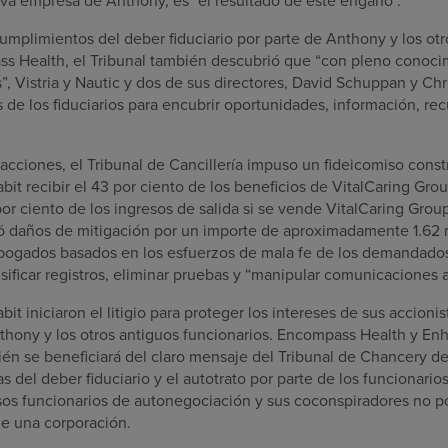
eva empresa de Anthony, es "el resultado de este engaño".
mplimientos del deber fiduciario por parte de Anthony y los otr
s Health, el Tribunal también descubrió que “con pleno conoci
”, Vistria y Nautic y dos de sus directores, David Schuppan y Ch
 de los fiduciarios para encubrir oportunidades, información, r
cciones, el Tribunal de Cancillería impuso un fideicomiso const
it recibir el 43 por ciento de los beneficios de VitalCaring Gro
por ciento de los ingresos de salida si se vende VitalCaring Grou
ó daños de mitigación por un importe de aproximadamente 1.62 
bogados basados en los esfuerzos de mala fe de los demandados
lsificar registros, eliminar pruebas y “manipular comunicaciones 
t iniciaron el litigio para proteger los intereses de sus accionis
nthony y los otros antiguos funcionarios. Encompass Health y Enh
ién se beneficiará del claro mensaje del Tribunal de Chancery d
s del deber fiduciario y el autotrato por parte de los funcionario
os funcionarios de autonegociación y sus coconspiradores no po
de una corporación.