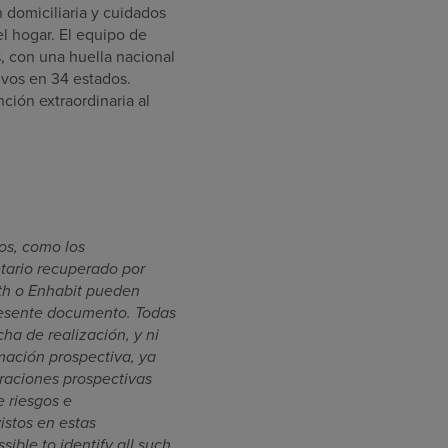
domiciliaria y cuidados
el hogar. El equipo de
, con una huella nacional
ivos en 34 estados.
ción extraordinaria al
os, como los
tario recuperado por
th o Enhabit pueden
presente documento. Todas
ha de realización, y ni
mación prospectiva, ya
raciones prospectivas
 riesgos e
istos en estas
ible to identify all such