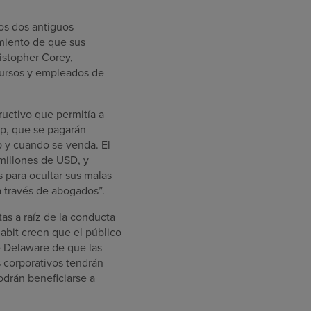
os dos antiguos
miento de que sus
ristopher Corey,
ecursos y empleados de
ructivo que permitía a
up, que se pagarán
p y cuando se venda. El
millones de USD, y
 para ocultar sus malas
a través de abogados”.
tas a raíz de la conducta
abit creen que el público
e Delaware de que las
s corporativos tendrán
drán beneficiarse a