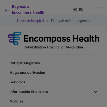
Regrese a
Lista
I
d
Encompass Health
de
i
idiomas
Nuestro hospital
/
Por qué debe elegirnos
o
contraída
m
a
s
e
Por qué debe elegirnos
l
e
c
Servicios de rehabilitación
c
i
Por qué elegirnos
o
Pacientes y cuidadores
n
Haga una derivación
a
d
Servicios
Recursos de salud
o
Información financiera
Acerca de nosotros
Noticias