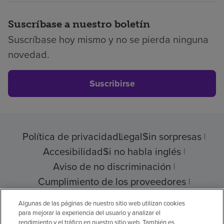
Suscríbase a nuestro boletín
Suscríbase hoy mismo y no se pierda ninguna
novedad.
Suscribirse
Política de privacidad
Legal
Sin sorpresas
Accesibilidad
Si no habla inglés
Aviso de no discriminación
Cumplimiento de los proveedores
Transparencia de precios
Algunas de las páginas de nuestro sitio web utilizan cookies
para mejorar la experiencia del usuario y analizar el
rendimiento y el tráfico en nuestro sitio web. También es