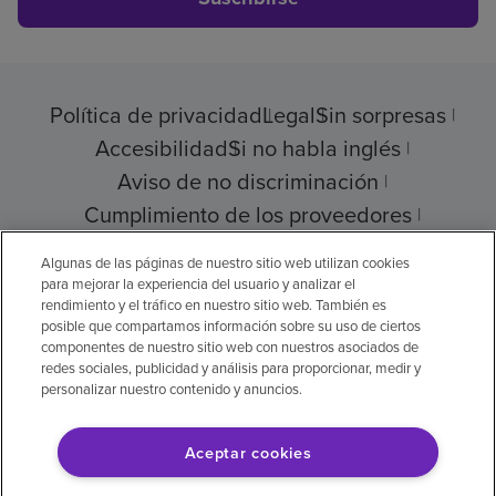
Política de privacidad
Legal
Sin sorpresas
Accesibilidad
Si no habla inglés
Aviso de no discriminación
Cumplimiento de los proveedores
Transparencia de precios
Algunas de las páginas de nuestro sitio web utilizan cookies
para mejorar la experiencia del usuario y analizar el
rendimiento y el tráfico en nuestro sitio web. También es
posible que compartamos información sobre su uso de ciertos
componentes de nuestro sitio web con nuestros asociados de
© 2026 Encompass Health Corporation
redes sociales, publicidad y análisis para proporcionar, medir y
personalizar nuestro contenido y anuncios.
Preferencias de cookies
Aceptar cookies
Aviso legal: Se tradujo con la ayuda de