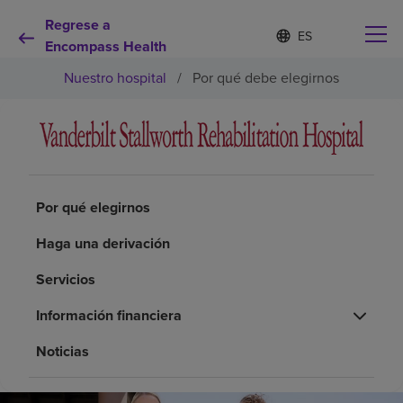
Regrese a
Lista
I
d
Encompass Health
de
i
idiomas
Nuestro hospital
/
Por qué debe elegirnos
o
contraída
m
a
s
e
Por qué debe elegirnos
l
e
c
Por qué elegirnos
Servicios de rehabilitación
c
i
Haga una derivación
o
Pacientes y cuidadores
n
Servicios
a
d
Recursos de salud
Información financiera
o
Noticias
Acerca de nosotros