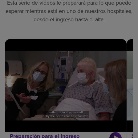
Esta serie de videos le preparará para lo que puede
esperar mientras está en uno de nuestros hospitales,
desde el ingreso hasta el alta.
Preparación para el ingreso
Su