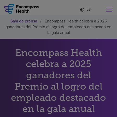
Lista
I
d
de
i
idiomas
Sala de prensa
/
Encompass Health celebra a 2025
o
Encuentre una localidad cerca de usted
contraída
ganadores del Premio al logro del empleado destacado en
m
a
la gala anual
s
e
l
Encompass Health
Por qué debe elegirnos
e
c
celebra a 2025
c
Servicios de rehabilitación
i
o
ganadores del
n
Pacientes y cuidadores
a
Premio al logro del
d
o
empleado destacado
Recursos de salud
en la gala anual
Acerca de nosotros